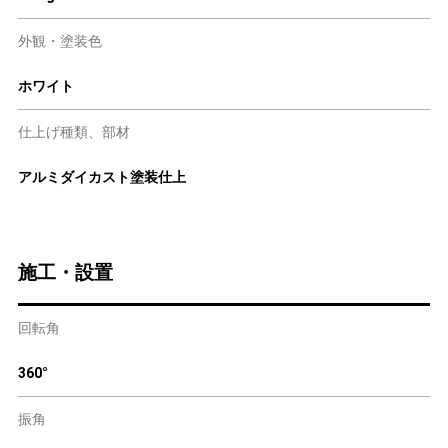
外観・塗装色
ホワイト
仕上げ種類、部材
アルミダイカスト塗装仕上
施工・設置
回転角
360°
振角