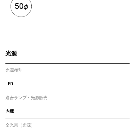
光源
光源種別
LED
適合ランプ・光源販売
内蔵
全光束（光源）