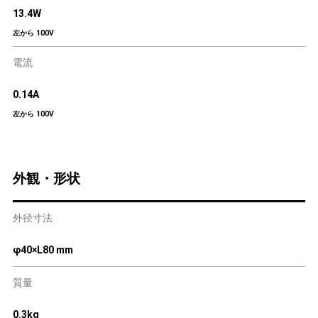
13.4W
左から 100V
電流
0.14A
左から 100V
外観・形状
外径寸法
φ40×L80 mm
質量
0.3kg