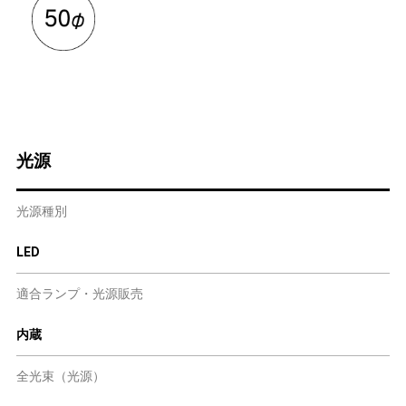
光源
光源種別
LED
適合ランプ・光源販売
内蔵
全光束（光源）