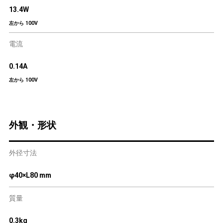
13.4W
左から 100V
電流
0.14A
左から 100V
外観・形状
外径寸法
φ40×L80 mm
質量
0.3kg