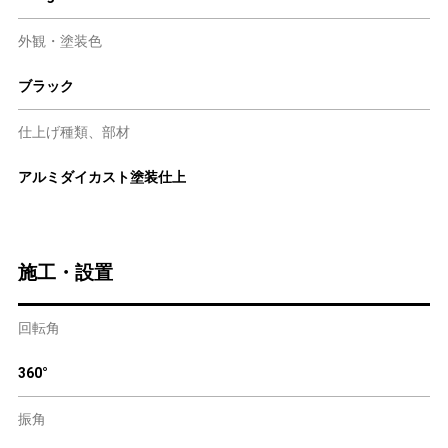
外観・塗装色
ブラック
仕上げ種類、部材
アルミダイカスト塗装仕上
施工・設置
回転角
360°
振角