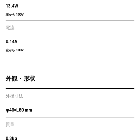
13.4W
左から 100V
電流
0.14A
左から 100V
外観・形状
外径寸法
φ40×L80 mm
質量
0.3kg