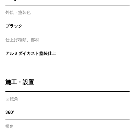
外観・塗装色
ブラック
仕上げ種類、部材
アルミダイカスト塗装仕上
施工・設置
回転角
360°
振角