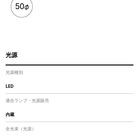
光源
光源種別
LED
適合ランプ・光源販売
内蔵
全光束（光源）