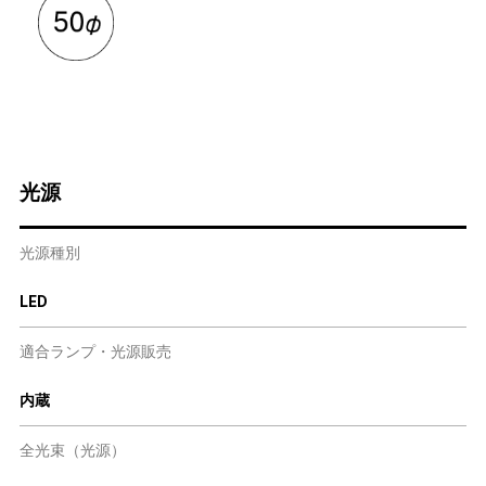
光源
光源種別
LED
適合ランプ・光源販売
内蔵
全光束（光源）