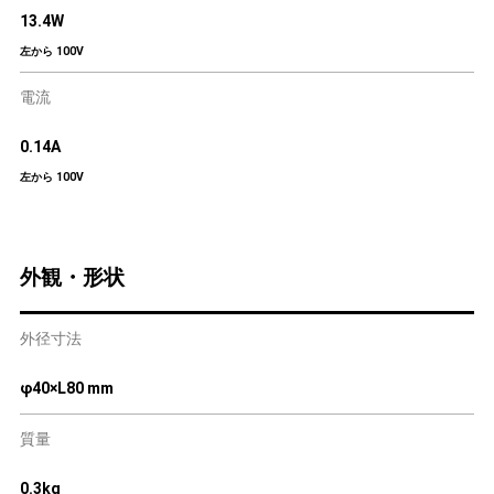
13.4W
左から 100V
電流
0.14A
左から 100V
外観・形状
外径寸法
φ40×L80 mm
質量
0.3kg