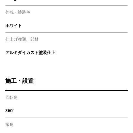
外観・塗装色
ホワイト
仕上げ種類、部材
アルミダイカスト塗装仕上
施工・設置
回転角
360°
振角