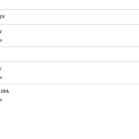
42V
W
2V
W
2V
.19A
2V