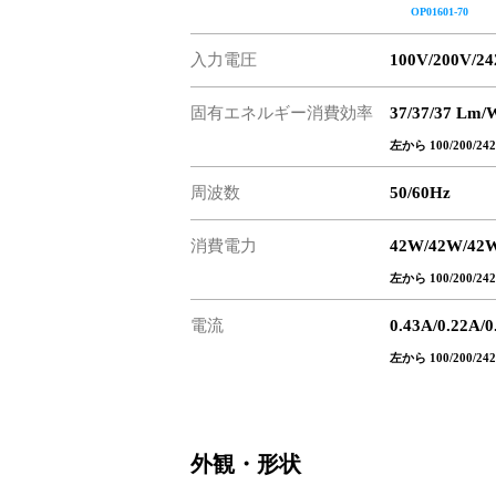
OP01601-70
入力電圧
100V/200V/2
固有エネルギー消費効率
37/37/37 Lm/
左から 100/200/24
周波数
50/60Hz
消費電力
42W/42W/42
左から 100/200/24
電流
0.43A/0.22A/0
左から 100/200/24
外観・形状