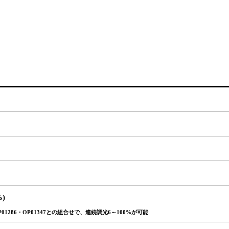
%)
01286・OP01347との組合せで、連続調光6～100%が可能