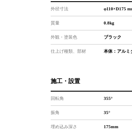
外径寸法
φ110×D175 
質量
0.8kg
外観・塗装色
ブラック
仕上げ種類、部材
本体：アルミ
施工・設置
回転角
355°
振角
35°
埋め込み深さ
175mm