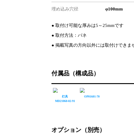
埋め込み穴径
φ100mm
● 取付け可能な厚みは5～25mmです
● 取付方法：バネ
● 掲載写真の方向以外には取付けできま
付属品（構成品）
灯具
OP01601-70
MD21060-02-91
オプション（別売）