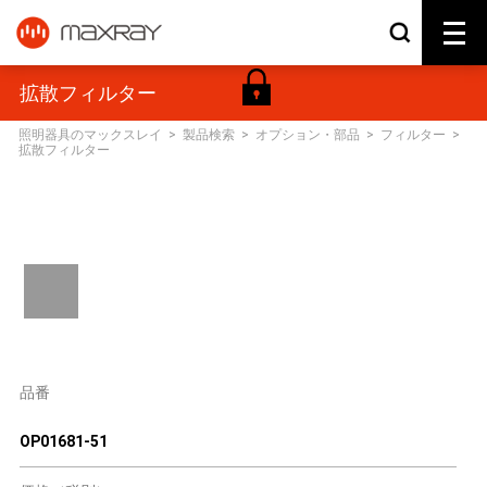
拡散フィルター
照明器具のマックスレイ
>
製品検索
>
オプション・部品
>
フィルター
>
拡散フィルター
品番
OP01681-51