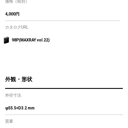
価格（税別）
4,000円
カタログURL
98P(MAXRAY vol.22)
外観・形状
外径寸法
φ55.5×D3.2 mm
質量