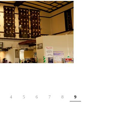
4
5
6
7
8
9