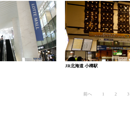
JR北海道 小樽駅
前へ
1
2
3