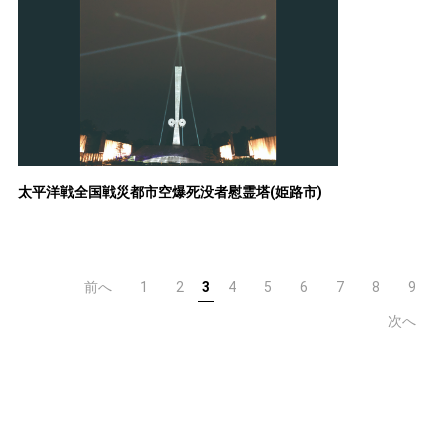
太平洋戦全国戦災都市空爆死没者慰霊塔(姫路市)
前へ
1
2
3
4
5
6
7
8
9
次へ