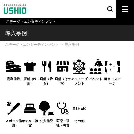
ステージ・エンタテインメント
導入事例
ステージ・エンターテインメント
>
導入事例
商業施設
店舗（物
店舗（飲
店舗（その
アミューズ
イベント
舞台・ステ
販）
食）
他）
メント
ージ
スポーツ施
ホテル・旅
公共施設
医療・福
その他
設
館
祉・教育