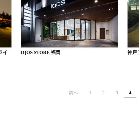
ライ
IQOS STORE 福岡
神戸
前へ
1
2
3
4