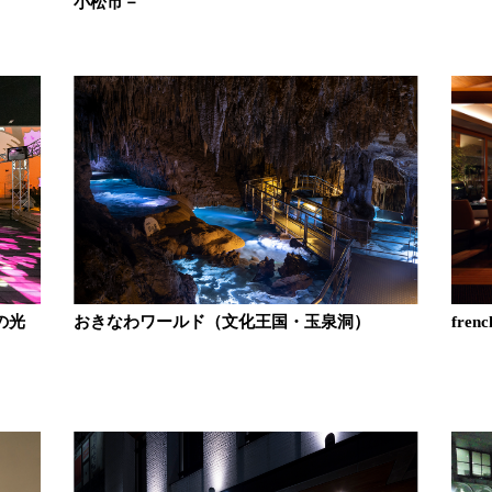
小松市－
の光
おきなわワールド（文化王国・玉泉洞）
fre