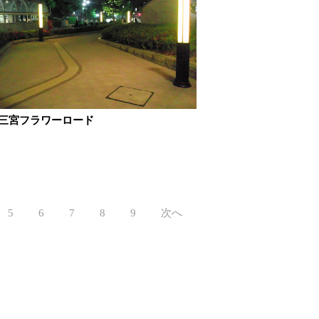
 三宮フラワーロード
5
6
7
8
9
次へ