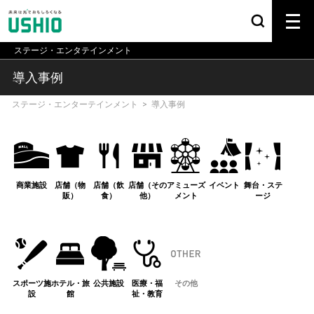
ステージ・エンタテインメント
導入事例
ステージ・エンターテインメント
>
導入事例
商業施設
店舗（物
店舗（飲
店舗（その
アミューズ
イベント
舞台・ステ
販）
食）
他）
メント
ージ
スポーツ施
ホテル・旅
公共施設
医療・福
その他
設
館
祉・教育