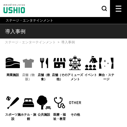
ステージ・エンタテインメント
導入事例
ステージ・エンターテインメント
>
導入事例
商業施設
店舗（物
店舗（飲
店舗（その
アミューズ
イベント
舞台・ステ
販）
食）
他）
メント
ージ
スポーツ施
ホテル・旅
公共施設
医療・福
その他
設
館
祉・教育