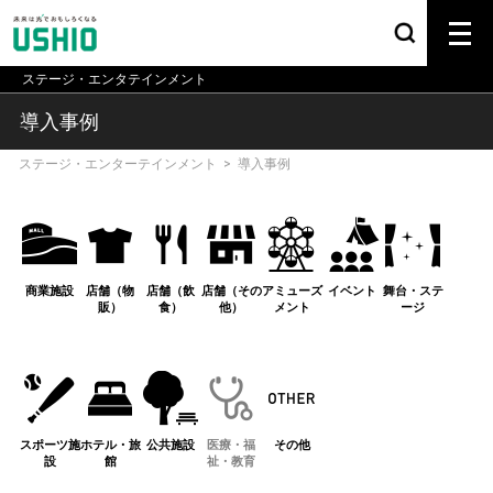
ステージ・エンタテインメント
導入事例
ステージ・エンターテインメント
>
導入事例
商業施設
店舗（物
店舗（飲
店舗（その
アミューズ
イベント
舞台・ステ
販）
食）
他）
メント
ージ
スポーツ施
ホテル・旅
公共施設
医療・福
その他
設
館
祉・教育