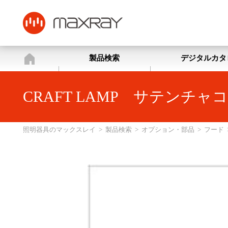
照明器具のマックスレイ
製品検索
デジタルカタ
CRAFT LAMP サテンチ
照明器具のマックスレイ
>
製品検索
>
オプション・部品
>
フード