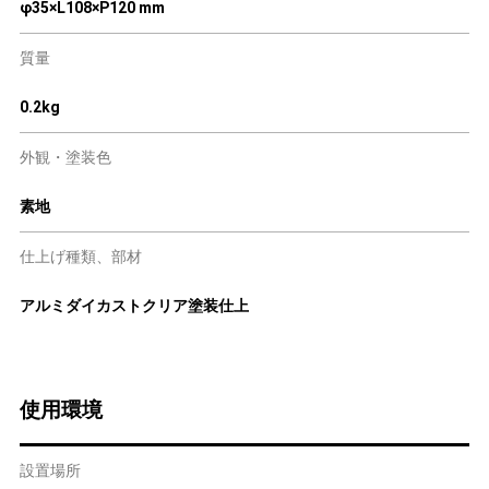
φ35×L108×P120 mm
質量
0.2kg
外観・塗装色
素地
仕上げ種類、部材
アルミダイカストクリア塗装仕上
使用環境
設置場所