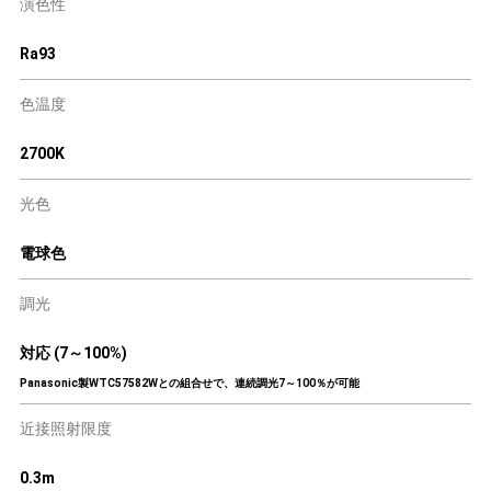
演色性
Ra93
色温度
2700K
光色
電球色
調光
対応 (7～100%)
Panasonic製WTC57582Wとの組合せで、連続調光7～100％が可能
近接照射限度
0.3m