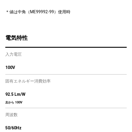
＊値は中角（ME99992-99）使用時
電気特性
入力電圧
100V
固有エネルギー消費効率
92.5 Lm/W
左から 100V
周波数
50/60Hz