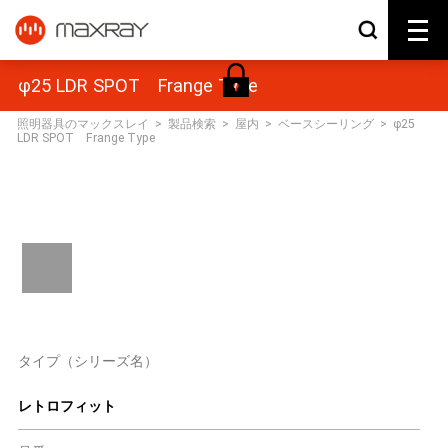
φ25 LDR SPOT Frange Type
照明器具のマックスレイ
>
製品検索
>
屋内
>
ベースシーリング
>
φ25
LDR SPOT Frange Type
タイプ（シリーズ名）
レトロフィット