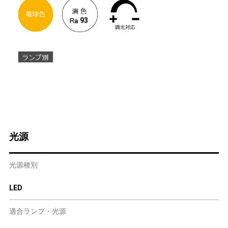
93
光源
光源種別
LED
適合ランプ・光源