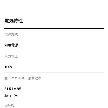
電気特性
電源方式
内蔵電源
入力電圧
100V
固有エネルギー消費効率
81.5 Lm/W
左から 100V
周波数