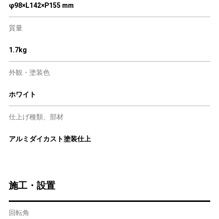
φ98×L142×P155 mm
質量
1.7kg
外観・塗装色
ホワイト
仕上げ種類、部材
アルミダイカスト塗装仕上
施工・設置
回転角