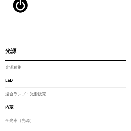
光源
光源種別
LED
適合ランプ・光源販売
内蔵
全光束（光源）