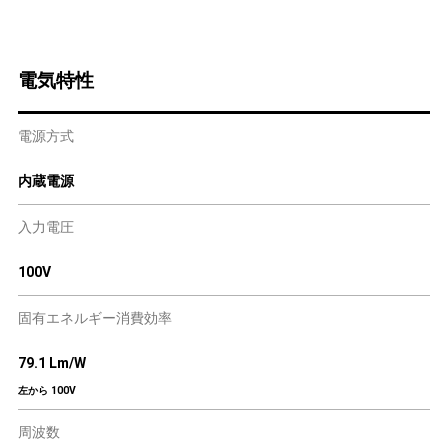
電気特性
電源方式
内蔵電源
入力電圧
100V
固有エネルギー消費効率
79.1 Lm/W
左から 100V
周波数