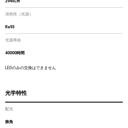
2945Lm
演色性（光源）
Ra93
光源寿命
40000時間
LEDのみの交換はできません
光学特性
配光
狭角