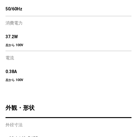
50/60Hz
消費電力
37.2W
左から 100V
電流
0.38A
左から 100V
外観・形状
外径寸法