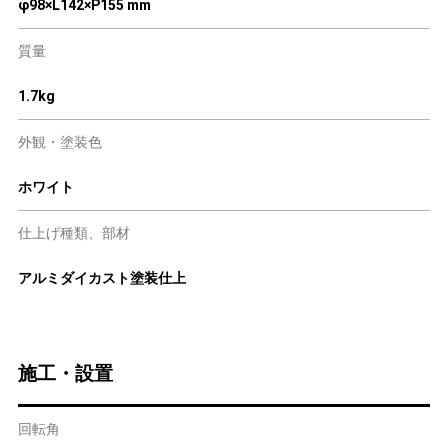
φ98×L142×P155 mm
質量
1.7kg
外観・塗装色
ホワイト
仕上げ種類、部材
アルミダイカスト塗装仕上
施工・設置
回転角