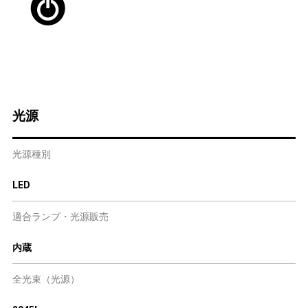
光源
光源種別
LED
適合ランプ・光源販売
内蔵
全光束（光源）