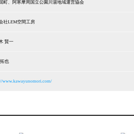
屈町、阿寒摩周国立公園川湯地域運営協会
会社LEM空間工房
木 賢一
 拓也
s://www.kawayunomori.com/