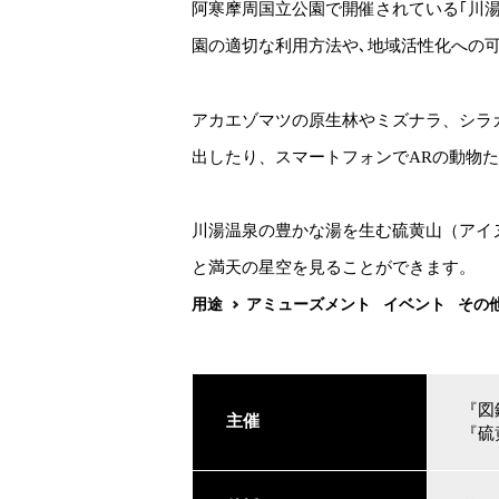
阿寒摩周国立公園で開催されている｢川
園の適切な利用方法や､地域活性化への
アカエゾマツの原生林やミズナラ、シラ
出したり、スマートフォンでARの動物
川湯温泉の豊かな湯を生む硫黄山（アイ
と満天の星空を見ることができます。
用途
アミューズメント
イベント
その
『図
主催
『硫