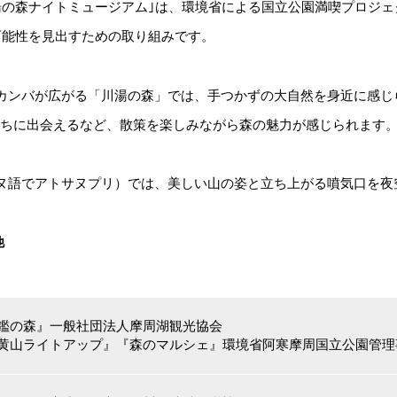
湯の森ナイトミュージアム｣は、環境省による国立公園満喫プロジ
可能性を見出すための取り組みです。
「川湯の森」では、手つかずの
カンバが広がる
大自然を身近に感じ
たちに出会えるなど、散策を楽しみながら森の魅力が感じられます
ヌ語でアトサヌプリ）では、美しい山の姿と立ち上がる噴気口を夜
他
鑑の森』一般社団法人摩周湖観光協会
黄山ライトアップ』『森のマルシェ』環境省阿寒摩周国立公園管理