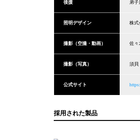
後援
弟子
照明デザイン
株式
撮影（空撮・動画）
佐々
撮影（写真）
須貝
公式サイト
http
採用された製品