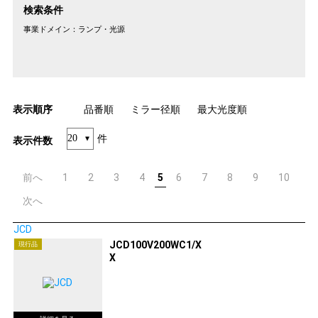
検索条件
事業ドメイン：
ランプ・光源
表示順序
品番順
ミラー径順
最大光度順
件
表示件数
前へ
1
2
3
4
5
6
7
8
9
10
次へ
JCD
JCD100V200WC1/X
現行品
X