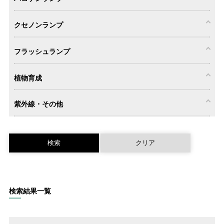
クセノンランプ
ミラー付き
一般・小型
ビーム電球
電球形
電球形
形
（LDR）
（LDA・
LDG・LDC）
フラッシュランプ
ミラー付き
スクリュー
ピンタイプ
両口金タイ
タイプ
タイプ
プ
クセノンラ
植物育成
ンプ
フラッシュ
紫外線・その他
ランプ
シールドビ
リードタイ
その他
ーム
プ
育成用照明
育成用ラン
器具
プ・光源
その他
検索結果一覧