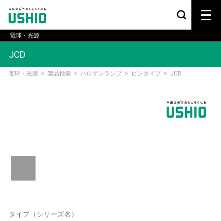
電球・光源
JCD
電球・光源
>
製品検索
>
ハロゲンランプ
>
ピンタイプ
>
JCD
タイプ（シリーズ名）