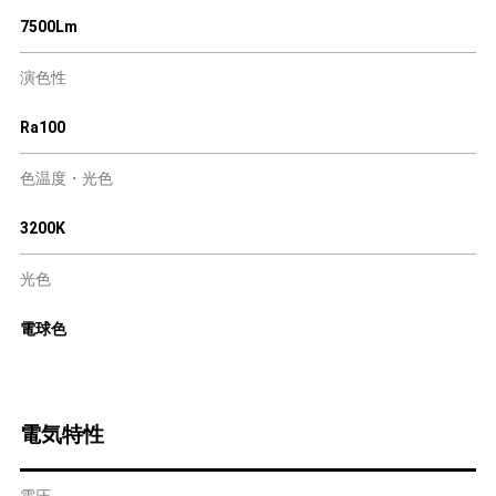
7500Lm
演色性
Ra100
色温度・光色
3200K
光色
電球色
電気特性