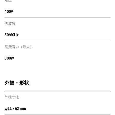
電圧
100V
周波数
50/60Hz
消費電力（最大）
300W
外観・形状
外径寸法
φ22 × 62 mm