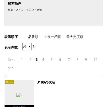
検索条件
事業ドメイン：
ランプ・光源
表示順序
品番順
ミラー径順
最大光度順
件
表示件数
前へ
1
2
3
4
5
6
7
8
9
10
次へ
J
J100V500W
現行品