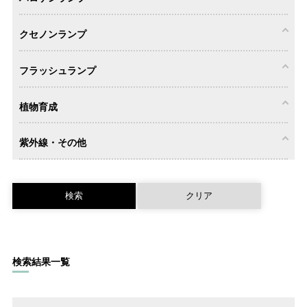
クセノンランプ
ミラー付き
一般・小型
ビーム電球
電球形
電球形
形
（LDR）
（LDA・
LDG・LDC）
フラッシュランプ
ミラー付き
スクリュー
ピンタイプ
両口金タイ
タイプ
タイプ
プ
クセノンラ
植物育成
ンプ
フラッシュ
紫外線・その他
ランプ
シールドビ
リードタイ
その他
ーム
プ
育成用照明
育成用ラン
器具
プ・光源
その他
検索結果一覧