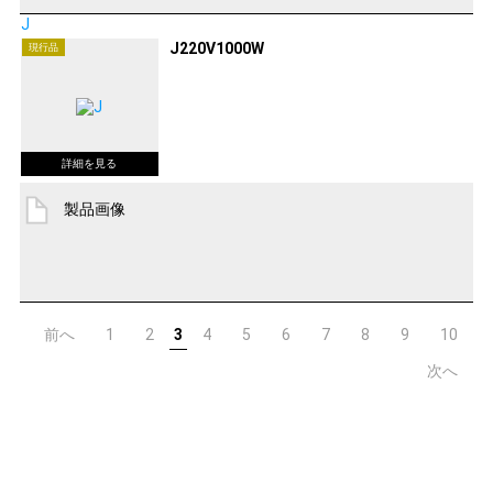
J
J220V1000W
現行品
製品画像
前へ
1
2
3
4
5
6
7
8
9
10
次へ