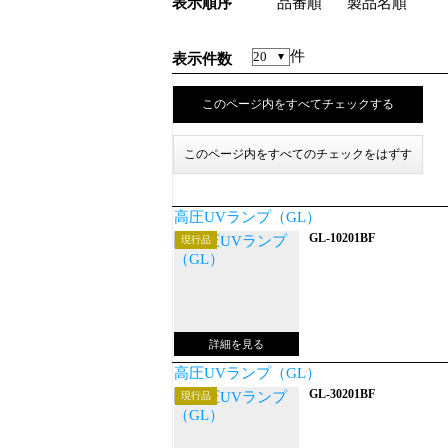
表示順序
品番順
製品名順
件
表示件数
高圧UVランプ（GL）
GL-10201BF
現行品
高圧UVランプ（GL）
GL-30201BF
現行品