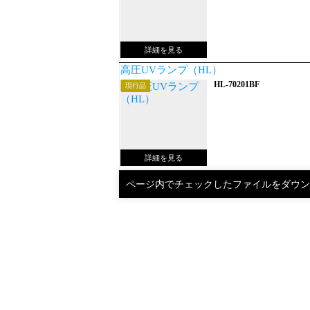
高圧UVランプ（HL）
HL-70201BF
現行品