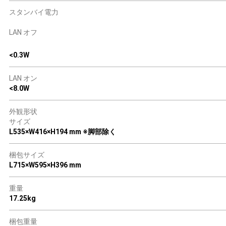
スタンバイ電力
LAN オフ
<0.3W
LAN オン
<8.0W
外観形状
サイズ
L535×W416×H194 mm ※脚部除く
梱包サイズ
L715×W595×H396 mm
重量
17.25kg
梱包重量