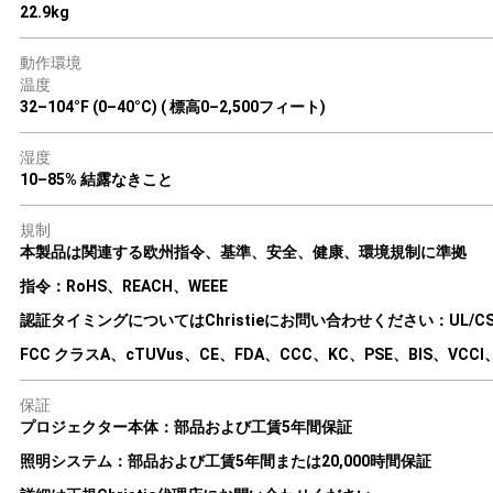
22.9kg
動作環境
温度
32–104°F (0–40°C) ( 標高0–2,500フィート)
湿度
10–85% 結露なきこと
規制
本製品は関連する欧州指令、基準、安全、健康、環境規制に準拠
指令：RoHS、REACH、WEEE
認証タイミングについてはChristieにお問い合わせください：UL/CSA/I
FCC クラスA、cTUVus、CE、FDA、CCC、KC、PSE、BIS、VCC
保証
プロジェクター本体：部品および工賃5年間保証
照明システム：部品および工賃5年間または20,000時間保証