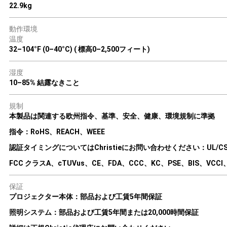
22.9kg
動作環境
温度
32–104°F (0–40°C) ( 標高0–2,500フィート)
湿度
10–85% 結露なきこと
規制
本製品は関連する欧州指令、基準、安全、健康、環境規制に準拠
指令：RoHS、REACH、WEEE
認証タイミングについてはChristieにお問い合わせください：UL/CSA/I
FCC クラスA、cTUVus、CE、FDA、CCC、KC、PSE、BIS、VCC
保証
プロジェクター本体：部品および工賃5年間保証
照明システム：部品および工賃5年間または20,000時間保証