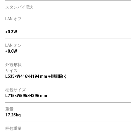
スタンバイ電力
LAN オフ
<0.3W
LAN オン
<8.0W
外観形状
サイズ
L535×W416×H194 mm ※脚部除く
梱包サイズ
L715×W595×H396 mm
重量
17.25kg
梱包重量