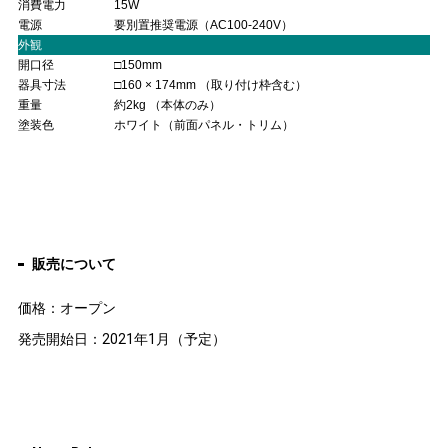
消費電力
15W
電源
要別置推奨電源（AC100-240V）
外観
開口径
□150mm
器具寸法
□160 × 174mm （取り付け枠含む）
重量
約2kg （本体のみ）
塗装色
ホワイト（前面パネル・トリム）
販売について
価格：オープン
発売開始日：2021年1月（予定）