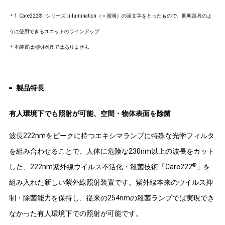
＊1 Care222® i シリーズ : illumination（＝照明）の頭文字をとったもので、照明器具のよ
うに使用できるユニットのラインアップ
＊本装置は照明器具ではありません
製品特長
有人環境下でも照射が可能、空間・物体表面を除菌
波長222nmをピークに持つエキシマランプに特殊な光学フィルタ
を組み合わせることで、人体に危険な230nm以上の波長をカット
®
した、222nm紫外線ウイルス不活化・殺菌技術「Care222
」を
組み入れた新しい紫外線照射装置です。紫外線本来のウイルス抑
制・除菌能力を保持し、従来の254nmの殺菌ランプでは実現でき
なかった有人環境下での照射が可能です。