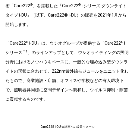
®
®
術「Care222
」を搭載した「Care222
i シリーズ ダウンライト
タイプ i-DU」（以下、Care222® i-DU）の販売を2021年1月から
開始します。
®
®
「Care222
i-DU」は、ウシオグループが提供する「Care222
i
＊1
シリーズ
」のラインアップとして、ウシオライティングの照明
分野におけるノウハウをベースに、一般的な埋め込み型ダウンラ
イトの形状に合わせて、222nm紫外線モジュールをユニット化し
たもので、商業施設・店舗、オフィスや学校などの有人環境下
で、照明器具同様に空間デザインへ調和し、ウイルス抑制・除菌
に貢献するものです。
Care222® i-DU 会議室への設置イメージ