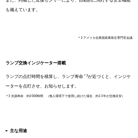
また、内蔵した近接センサーにより、自動的に消灯する安全機能
も備えています。
＊2 アメリカ合衆国産業衛生専門官会議
ランプ交換インジケーター搭載
＊3
ランプの点灯時間を積算し、ランプ寿命
が近づくと、インジケ
ーターを点灯させ、お知らせします。
＊3 光源寿命 約3000時間 （無人環境下で使用し続けた場合、約2.3年が交換目安）
主な用途