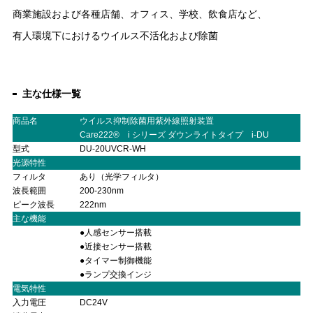
商業施設および各種店舗、オフィス、学校、飲食店など、
有人環境下におけるウイルス不活化および除菌
主な仕様一覧
商品名
ウイルス抑制除菌用紫外線照射装置
Care222® i シリーズ ダウンライトタイプ i-DU
型式
DU-20UVCR-WH
光源特性
フィルタ
あり（光学フィルタ）
波長範囲
200-230nm
ピーク波長
222nm
主な機能
●人感センサー搭載
●近接センサー搭載
●タイマー制御機能
●ランプ交換インジ
ケーター（3000時間）
電気特性
入力電圧
DC24V