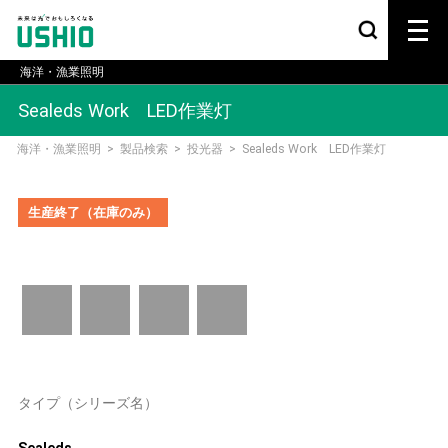
海洋・漁業照明
Sealeds Work LED作業灯
海洋・漁業照明
>
製品検索
>
投光器
>
Sealeds Work LED作業灯
生産終了（在庫のみ）
タイプ（シリーズ名）