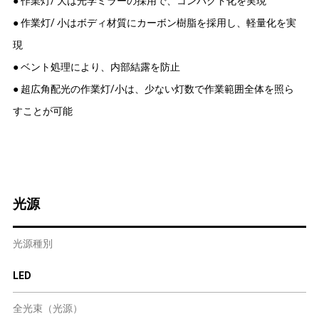
● 作業灯/ 大は光学ミラーの採用で、コンパクト化を実現
● 作業灯/ 小はボディ材質にカーボン樹脂を採用し、軽量化を実
現
● ベント処理により、内部結露を防止
● 超広角配光の作業灯/小は、少ない灯数で作業範囲全体を照ら
すことが可能
光源
光源種別
LED
全光束（光源）