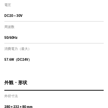
電圧
DC20～30V
周波数
50/60Hz
消費電力（最大）
57.6W（DC24V）
外観・形状
外径寸法
280 × 232 × 80 mm