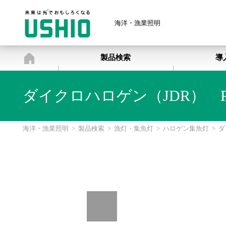
海洋・漁業照明
海洋・漁業照明
製品検索
導
ダイクロハロゲン（JDR） PA
海洋・漁業照明
>
製品検索
>
漁灯・集魚灯
>
ハロゲン集魚灯
>
ダ