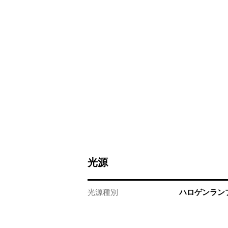
光源
光源種別
ハロゲンラン