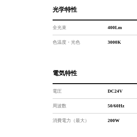
光学特性
全光束
400Lm
色温度・光色
3000K
電気特性
電圧
DC24V
周波数
50/60Hz
消費電力（最大）
200W