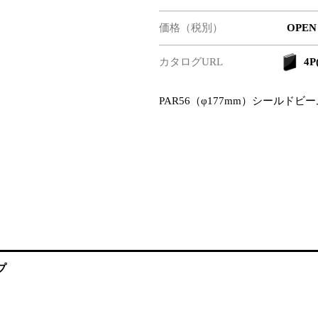
価格（税別）
OPEN
カタログURL
4P
PAR56（φ177mm）シールド
プ