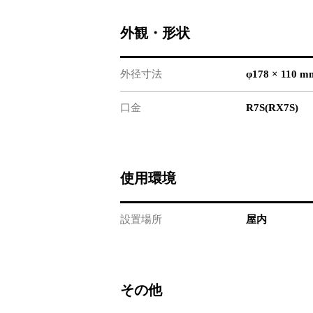
外観・形状
外径寸法
φ178 × 110 m
口金
R7S(RX7S)
使用環境
設置場所
屋内
その他