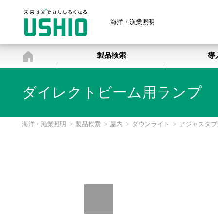
海洋・漁業照明
海洋・漁業照明
製品検索
導
ダイレクトビーム用ランプ
海洋・漁業照明
>
製品検索
>
屋内
>
ダウンライト
>
アジャスタブ