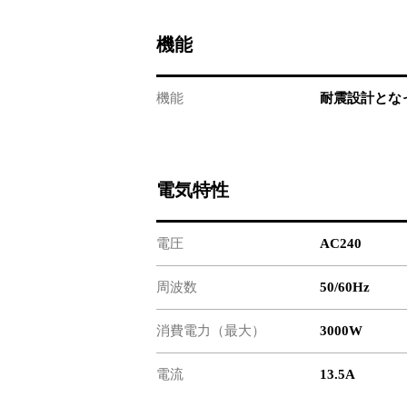
機能
機能
耐震設計とな
電気特性
電圧
AC240
周波数
50/60Hz
消費電力（最大）
3000W
電流
13.5A