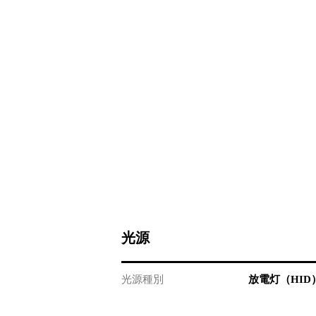
光源
光源種別
放電灯（HID