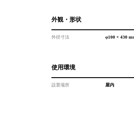
外観・形状
外径寸法
φ100 × 430 m
使用環境
設置場所
屋内