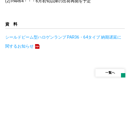
(2) PAR64・・・6月初旬以降の出荷再開を予定
資 料
シールドビーム型ハロゲンランプ PAR36・64タイプ 納期遅延に
関するお知らせ
一覧へ