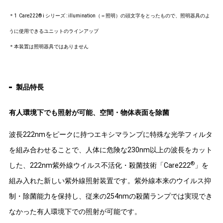
＊1 Care222® i シリーズ : illumination（＝照明）の頭文字をとったもので、照明器具のよ
うに使用できるユニットのラインアップ
＊本装置は照明器具ではありません
製品特長
有人環境下でも照射が可能、空間・物体表面を除菌
波長222nmをピークに持つエキシマランプに特殊な光学フィルタ
を組み合わせることで、人体に危険な230nm以上の波長をカット
®
した、222nm紫外線ウイルス不活化・殺菌技術「Care222
」を
組み入れた新しい紫外線照射装置です。紫外線本来のウイルス抑
制・除菌能力を保持し、従来の254nmの殺菌ランプでは実現でき
なかった有人環境下での照射が可能です。