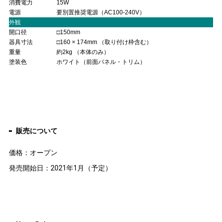
消費電力
15W
電源
要別置推奨電源（AC100-240V）
外観
開口径
□150mm
器具寸法
□160 × 174mm （取り付け枠含む）
重量
約2kg （本体のみ）
塗装色
ホワイト（前面パネル・トリム）
販売について
価格：オープン
発売開始日：2021年1月（予定）