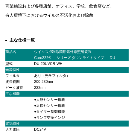
商業施設および各種店舗、オフィス、学校、飲食店など、
有人環境下におけるウイルス不活化および除菌
主な仕様一覧
商品名
ウイルス抑制除菌用紫外線照射装置
Care222® i シリーズ ダウンライトタイプ i-DU
型式
DU-20UVCR-WH
光源特性
フィルタ
あり（光学フィルタ）
波長範囲
200-230nm
ピーク波長
222nm
主な機能
●人感センサー搭載
●近接センサー搭載
●タイマー制御機能
●ランプ交換インジ
ケーター（3000時間）
電気特性
入力電圧
DC24V