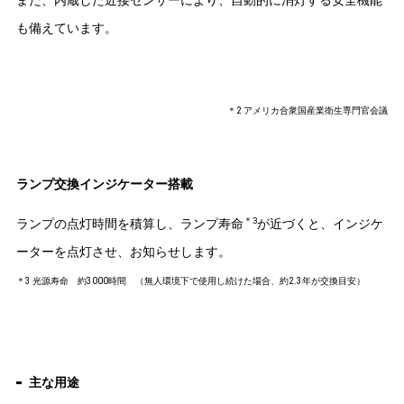
また、内蔵した近接センサーにより、自動的に消灯する安全機能
も備えています。
＊2 アメリカ合衆国産業衛生専門官会議
ランプ交換インジケーター搭載
＊3
ランプの点灯時間を積算し、ランプ寿命
が近づくと、インジケ
ーターを点灯させ、お知らせします。
＊3 光源寿命 約3000時間 （無人環境下で使用し続けた場合、約2.3年が交換目安）
主な用途