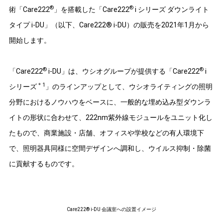
®
®
術「Care222
」を搭載した「Care222
i シリーズ ダウンライト
タイプ i-DU」（以下、Care222® i-DU）の販売を2021年1月から
開始します。
®
®
「Care222
i-DU」は、ウシオグループが提供する「Care222
i
＊1
シリーズ
」のラインアップとして、ウシオライティングの照明
分野におけるノウハウをベースに、一般的な埋め込み型ダウンラ
イトの形状に合わせて、222nm紫外線モジュールをユニット化し
たもので、商業施設・店舗、オフィスや学校などの有人環境下
で、照明器具同様に空間デザインへ調和し、ウイルス抑制・除菌
に貢献するものです。
Care222® i-DU 会議室への設置イメージ