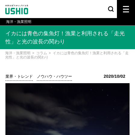
海洋・漁業照明
イカには青色の集魚灯！漁業と利用される「走光
性」と光の波長の関わり
海洋・漁業照明
>
コラム
>
イカには青色の集魚灯！漁業と利用される「走
光性」と光の波長の関わり
2020/10/02
業界・トレンド
ノウハウ・ハウツー