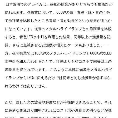
日本近海でのアカイカは、昼夜の操業がありどちらでも集魚灯が
使われます。昼操業において、600Wの白・青緑・緑・青の４色
で漁獲量を比較したところ青緑・青が効果的という結果が明らか
になっています。従来のメタルハライドランプとの漁獲量を比較
すると、青色LED水中灯を利用した結果、同等以上の漁獲量を記
録。さらに点滅させると漁獲が増えたケースもありました。一
方、夜間操業では100KWのメタルハライドランプと600KWのLED
水中灯を組み合わせることで、従来よりも省コストで同等以上の
漁獲量を得られています。 このように単純に光源をメタルハライ
ドランプからLEDに変えるだけでは従来と同じ漁獲量が必ず得ら
れるわけではありません。
ただ、適した光の波長や輝度などが今後解明されることで、それ
に最適な集魚灯が開発されればコスト増や漁獲量の減少などが課