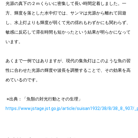
光源の真下の２ｍくらいに密集して長い時間定着しました。一
方、輝度を落とした水中灯では、サンマは光源から離れて回遊
し、水上灯よりも輝度が弱くて光の揺れもわずかにも関わらず、
敏感に反応して滞在時間も短かったという結果が明らかになって
います。
あくまで一例ではありますが、現代の集魚灯はこのような魚の習
性に合わせた光源の輝度や波長を調整することで、その効果を高
めているのです。
※出典：「魚類の対光行動とその生理」
https://www.jstage.jst.go.jp/article/suisan1932/38/8/38_8_907/_