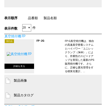
表示順序
品番順
製品名順
件
表示件数
真空焼付機 FP
FP-2G
FP-G真空焼付機は、独自
現行品
の高速真空密着システム
とハイパワー「ユニレッ
クランプ（3kW）」によ
り、作業性のスピードア
ップを実現した最新のPS
版用焼付機です。 さら
に、正確な露光管理をす
る積算光量計、...
製品画像
製品カタログ