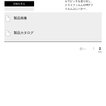
ルでピッチを送り出し、
ドライフィルムやPETフ
イルム上にパター...
製品画像
製品カタログ
前へ
1
2