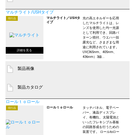
マルチライト/USHタイプ
マルチライト／USHタ
光の高エネルギーを応用
現行品
イプ
したマルチライトは、レ
ンズを使用した均一光源
として利用でき、回路パ
ターン焼付、ウエハ一括
露光など、さまざまな用
途に利用されています。
UV(365nm、405nm、
436nm）3線...
製品画像
製品カタログ
ロールｔｏロール
ロールｔｏロール
タッチパネル、電子ペー
現行品
パー、液晶ディスプレ
イ、有機EL、太陽電池と
いったフレキシブル基板
の回路形成を行うための
装置です。 ロールtoロー