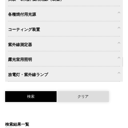
各種焼付用光源
製版用露光
電子デバイ
装置
ス用露光装
置
実験・研究
コーティング装置
評価用光源
（装置）
各種焼付用
紫外線測定器
光源
コーティン
露光室用照明
グ装置
紫外線測定
放電灯・紫外線ランプ
器
露光室用照
明
ユニレック
ランプ
検索結果一覧