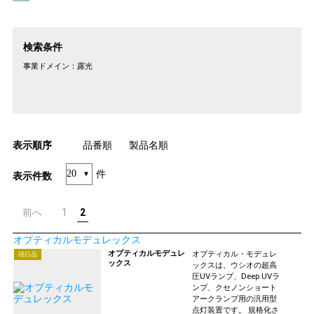
検索条件
事業ドメイン：
露光
表示順序
品番順
製品名順
件
表示件数
前へ
1
2
オプティカルモデュレックス
オプティカルモデュレ
オプティカル・モデュレ
現行品
ックス
ックスは、ウシオの超高
圧UVランプ、Deep UVラ
ンプ、クセノンショート
アークランプ用の汎用型
点灯装置です。 規格化さ