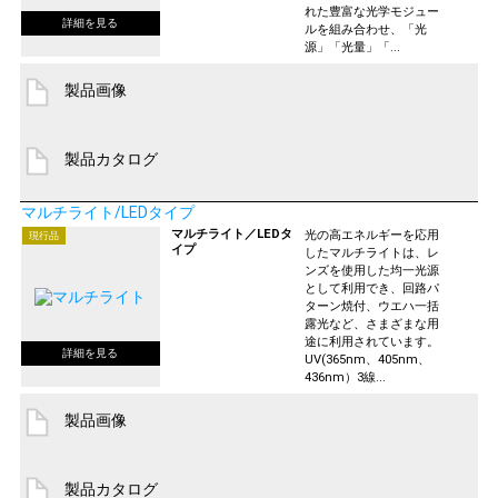
れた豊富な光学モジュー
ルを組み合わせ、「光
源」「光量」「...
製品画像
製品カタログ
マルチライト/LEDタイプ
マルチライト／LEDタ
光の高エネルギーを応用
現行品
イプ
したマルチライトは、レ
ンズを使用した均一光源
として利用でき、回路パ
ターン焼付、ウエハ一括
露光など、さまざまな用
途に利用されています。
UV(365nm、405nm、
436nm）3線...
製品画像
製品カタログ