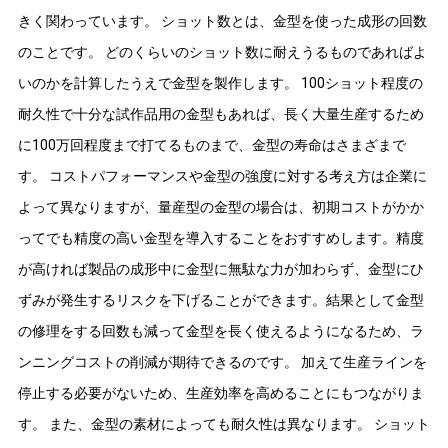
きく関わっています。 ショット数とは、金型を使った成形の回数
のことです。 どのくらいのショット数に耐えうるものであればよ
いのかを計算したうえで金型を製作します。 100ショット程度の
耐久性で十分な試作品用の金型もあれば、長く大量生産するため
に100万回程度まで打てるものまで、金型の寿命はさまざまで
す。 コストパフォーマンスや金型の強度に対する考え方は企業に
よって異なりますが、量産型の金型の場合は、初期コストがかか
ってでも精度の高い金型を導入することをおすすめします。精度
が高ければ製品の成形中に金型に無駄な力が加わらず、金型にひ
ずみが発生するリスクを下げることができます。結果として金型
の修理をする回数も減って金型を長く使えるようになるため、ラ
ンニングコストの削減が期待できるのです。 加えて生産ラインを
停止する必要がないため、生産効率を高めることにもつながりま
す。 また、金型の素材によっても耐久性は異なります。 ショット