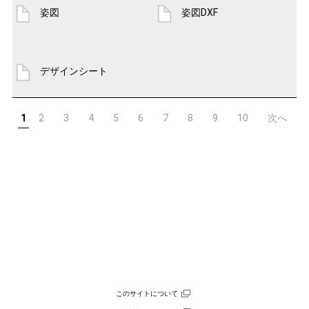
姿図
姿図DXF
デザインシート
1
2
3
4
5
6
7
8
9
10
次へ
このサイトについて