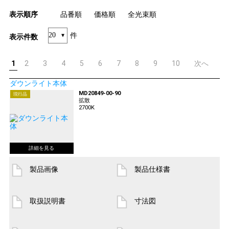
表示順序
品番順
価格順
全光束順
件
表示件数
1
2
3
4
5
6
7
8
9
10
次へ
ダウンライト本体
MD20849-00-90
現行品
拡散
2700K
製品画像
製品仕様書
取扱説明書
寸法図