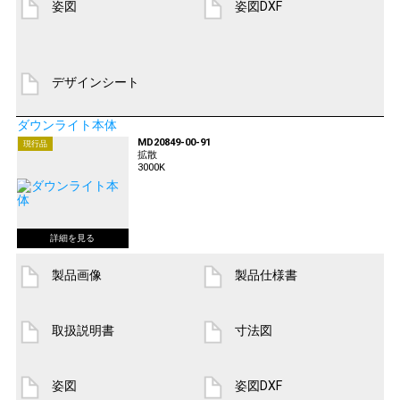
姿図
姿図DXF
デザインシート
ダウンライト本体
MD20849-00-91
現行品
拡散
3000K
製品画像
製品仕様書
取扱説明書
寸法図
姿図
姿図DXF