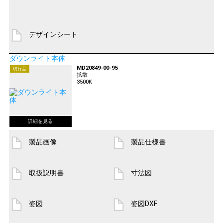
デザインシート
ダウンライト本体
MD20849-00-95
現行品
拡散
3500K
製品画像
製品仕様書
取扱説明書
寸法図
姿図
姿図DXF