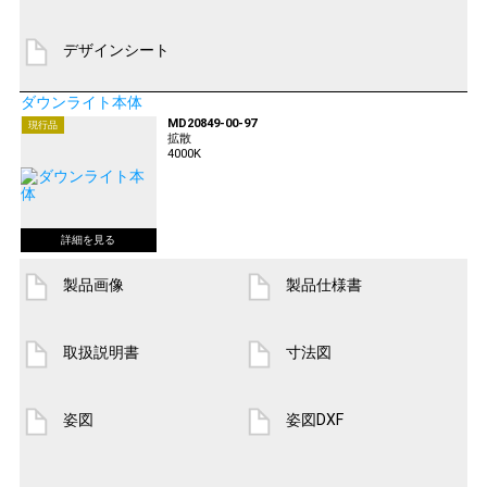
デザインシート
ダウンライト本体
MD20849-00-97
現行品
拡散
4000K
製品画像
製品仕様書
取扱説明書
寸法図
姿図
姿図DXF