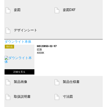
姿図
姿図DXF
デザインシート
ダウンライト本体
MD20850-02-97
現行品
拡散
4000K
製品画像
製品仕様書
取扱説明書
寸法図