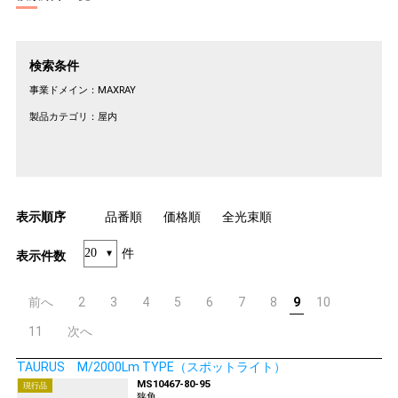
検索条件
事業ドメイン：
MAXRAY
製品カテゴリ：
屋内
表示順序
品番順
価格順
全光束順
件
表示件数
前へ
2
3
4
5
6
7
8
9
10
11
次へ
TAURUS M/2000Lm TYPE（スポットライト）
MS10467-80-95
現行品
狭角