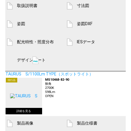
取扱説明書
寸法図
姿図
姿図DXF
配光特性・照度分布
IESデータ
デザインシート
TAURUS S/1100Lm TYPE（スポットライト）
MS10468-82-90
現行品
狭角
2700K
598Lm
OPEN
製品画像
製品仕様書