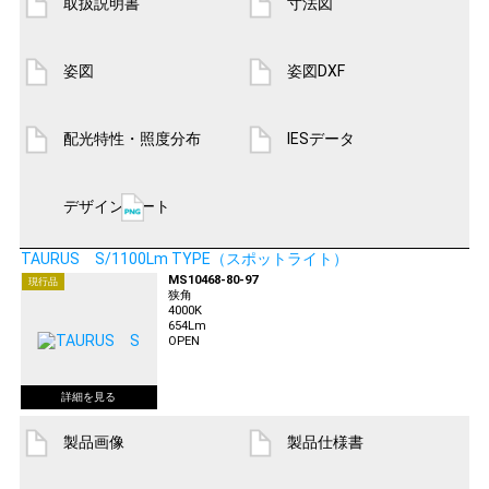
取扱説明書
寸法図
姿図
姿図DXF
配光特性・照度分布
IESデータ
デザインシート
TAURUS S/1100Lm TYPE（スポットライト）
MS10468-80-97
現行品
狭角
4000K
654Lm
OPEN
製品画像
製品仕様書