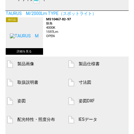
TAURUS M/2000Lm TYPE（スポットライト）
MS10467-82-97
現行品
狭角
4000K
1597Lm
OPEN
製品画像
製品仕様書
取扱説明書
寸法図
姿図
姿図DXF
配光特性・照度分布
IESデータ