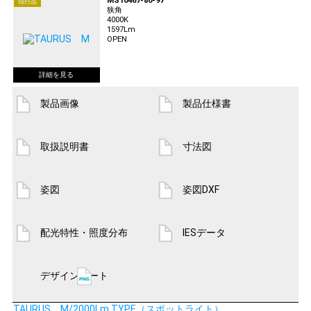
MS10467-80-97
現行品
狭角
4000K
1597Lm
OPEN
製品画像
製品仕様書
取扱説明書
寸法図
姿図
姿図DXF
配光特性・照度分布
IESデータ
デザインシート
TAURUS M/2000Lm TYPE（スポットライト）