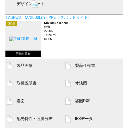
デザインシート
TAURUS M/2000Lm TYPE（スポットライト）
MS10467-87-90
現行品
狭角
2700K
1459Lm
OPEN
製品画像
製品仕様書
取扱説明書
寸法図
姿図
姿図DXF
配光特性・照度分布
IESデータ