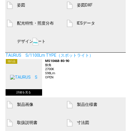
姿図
姿図DXF
配光特性・照度分布
IESデータ
デザインシート
TAURUS S/1100Lm TYPE（スポットライト）
MS10468-80-90
現行品
狭角
2700K
598Lm
OPEN
製品画像
製品仕様書
取扱説明書
寸法図