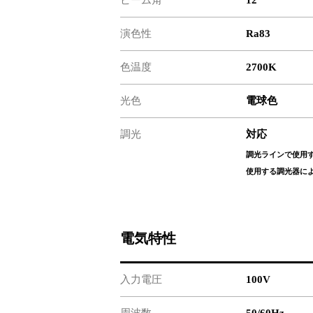
演色性
Ra83
色温度
2700K
光色
電球色
調光
対応
調光ラインで使用
使用する調光器に
電気特性
入力電圧
100V
周波数
50/60Hz