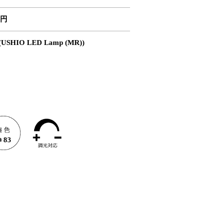
0円
USHIO LED Lamp (MR))
。
83