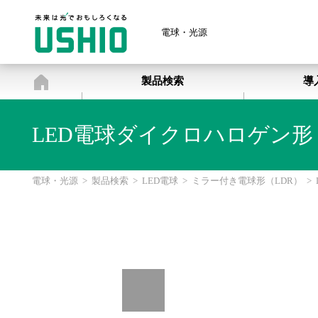
電球・光源
電球・光源
製品検索
導
LED電球ダイクロハロゲン形 φ5
電球・光源
>
製品検索
>
LED電球
>
ミラー付き電球形（LDR）
>