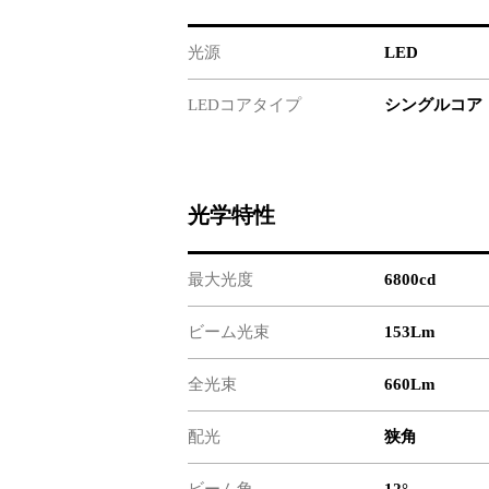
光源
LED
LEDコアタイプ
シングルコア
光学特性
最大光度
6800cd
ビーム光束
153Lm
全光束
660Lm
配光
狭角
ビーム角
12°