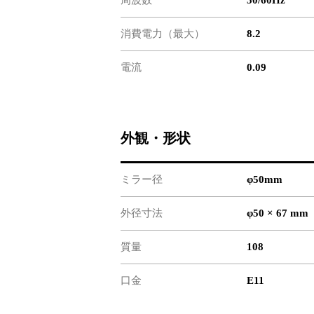
消費電力（最大）
8.2
電流
0.09
外観・形状
ミラー径
φ50mm
外径寸法
φ50 × 67 mm
質量
108
口金
E11