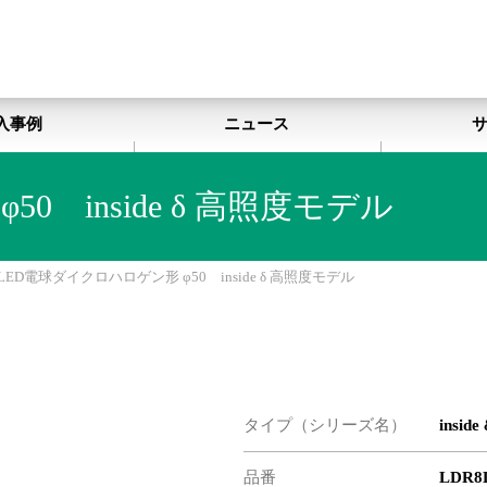
入事例
ニュース
0 inside δ 高照度モデル
LED電球ダイクロハロゲン形 φ50 inside δ 高照度モデル
タイプ（シリーズ名）
inside
品番
LDR8L