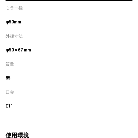
ミラー径
φ50mm
外径寸法
φ50 × 67 mm
質量
85
口金
E11
使用環境