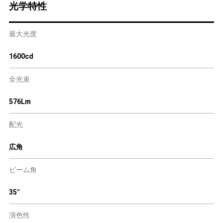
光学特性
最大光度
1600cd
全光束
576Lm
配光
広角
ビーム角
35°
演色性