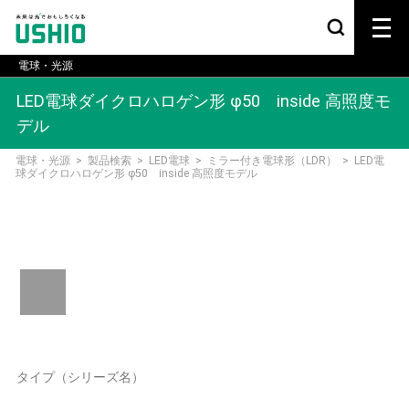
電球・光源
LED電球ダイクロハロゲン形 φ50 inside 高照度モ
デル
電球・光源
>
製品検索
>
LED電球
>
ミラー付き電球形（LDR）
>
LED電
球ダイクロハロゲン形 φ50 inside 高照度モデル
タイプ（シリーズ名）