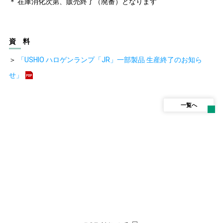
＊ 在庫消化次第、販売終了（廃番）となります
資 料
＞
「USHIO ハロゲンランプ「JR」一部製品 生産終了のお知ら
せ」
一覧へ