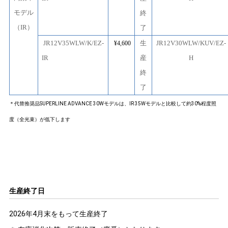
モデル
終
（IR）
了
JR12V35WLW/K/EZ-
生
JR12V30WLW/KUV/EZ-
¥4,600
IR
産
H
終
了
＊代替推奨品SUPERLINE ADVANCE 30Wモデルは、IR 35Wモデルと比較して約30%程度照
度（全光束）が低下します
生産終了日
2026年4月末をもって生産終了