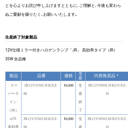
とを心よりお詫び申し上げますとともに､ご理解と､今後も変わら
ぬご愛顧を賜りたく､お願いいたします｡
生産終了対象製品
12V仕様ミラー付きハロゲンランプ「JR」 高効率タイプ（IR）
35W 全品種
生
製品
品番
価格
代替推奨品＊
産
スー
JR12V35WLN/K/EZ-
生
JR12V30WLN/KUV/EZ-
¥4,600
パーラ
IR
産
H
イン
終
（JR）
了
φ50
JR12V35WLM/K/EZ-
生
JR12V30WLM/KUV/EZ-
¥4,600
高効率
IR
産
H