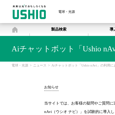
電球・光源
電球・光源
製品検索
導
Aiチャットボット「Ushio 
電球・光源
>
ニュース
>
Aiチャットボット「Ushio nAvi」の利用
お知らせ
当サイトでは、お客様の疑問やご質問に迅速
nAvi（ウシオ ナビ）」を試験的に導