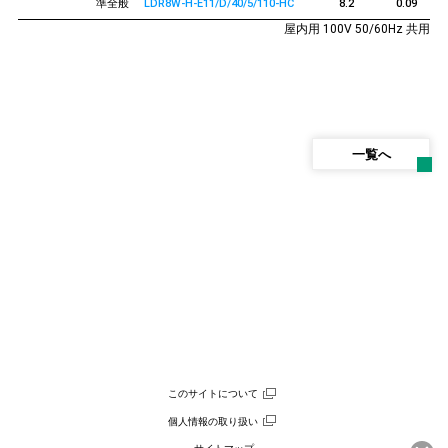
準全般
LDR8W-H-E11/D/40/5/110-HC
8.2
0.09
屋内用 100V 50/60Hz 共用
一覧へ
このサイトについて
個人情報の取り扱い