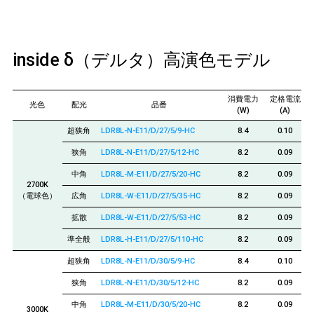
inside δ（デルタ）高演色モデル
消費電力
定格電流
光色
配光
品番
(W)
(A)
超狭角
LDR8L-N-E11/D/27/5/9-HC
8.4
0.10
狭角
LDR8L-N-E11/D/27/5/12-HC
8.2
0.09
中角
LDR8L-M-E11/D/27/5/20-HC
8.2
0.09
2700K
（電球色）
広角
LDR8L-W-E11/D/27/5/35-HC
8.2
0.09
拡散
LDR8L-W-E11/D/27/5/53-HC
8.2
0.09
準全般
LDR8L-H-E11/D/27/5/110-HC
8.2
0.09
超狭角
LDR8L-N-E11/D/30/5/9-HC
8.4
0.10
狭角
LDR8L-N-E11/D/30/5/12-HC
8.2
0.09
中角
LDR8L-M-E11/D/30/5/20-HC
8.2
0.09
3000K