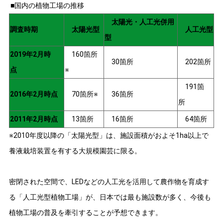
■国内の植物工場の推移
太陽光・人工光併用
調査時期
太陽光型
人工光型
型
2019年2月時
160箇所
30箇所
202箇所
点
※
191箇
2016年2月時点
70箇所※
36箇所
所
2011年2月時点
13箇所
16箇所
64箇所
※2010年度以降の「太陽光型」は、施設面積がおよそ1ha以上で
養液栽培装置を有する大規模園芸に限る。
密閉された空間で、LEDなどの人工光を活用して農作物を育成す
る「人工光型植物工場」が、日本では最も施設数が多く、今後も
植物工場の普及を牽引することが予想できます。