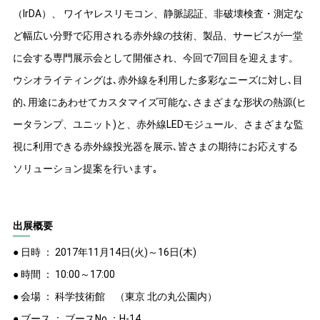
（IrDA）、 ワイヤレスリモコン、静脈認証、非破壊検査・測定な
ど幅広い分野で応用される赤外線の技術、製品、サービスが一堂
に会する専門展示会として開催され、今回で7回目を迎えます。
ウシオライティングは､赤外線を利用した多彩なニーズに対し､目
的､用途にあわせてカスタマイズ可能な､さまざまな形状の熱源(ヒ
ータランプ、ユニット)と、赤外線LEDモジュール、さまざまな監
視に利用できる赤外線投光器を展示､皆さまの期待にお応えする
ソリューション提案を行います｡
出展概要
● 日時 ： 2017年11月14日(火)～16日(木)
● 時間 ： 10:00～17:00
● 会場 ： 科学技術館 （東京 北の丸公園内）
● ブース ： ブースNo.：H-14