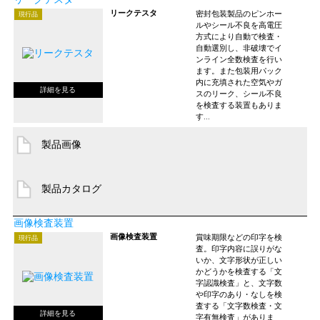
リークテスタ
密封包装製品のピンホー
現行品
ルやシール不良を高電圧
方式により自動で検査・
自動選別し、非破壊でイ
ンライン全数検査を行い
ます。また包装用パック
内に充填された空気やガ
スのリーク、シール不良
を検査する装置もありま
す...
製品画像
製品カタログ
画像検査装置
画像検査装置
賞味期限などの印字を検
現行品
査。印字内容に誤りがな
いか、文字形状が正しい
かどうかを検査する「文
字認識検査」と、文字数
や印字のあり・なしを検
査する「文字数検査・文
字有無検査」がありま