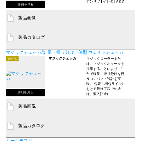
アンリツ | イシダ | A＆D
製品画像
製品カタログ
マジックチェッカ/計量・振り分け一体型 ウェイトチェッカ
マジックチェッカ
マジックローラーまた
現行品
は、マジックホイールを
採用することにより、1
台で軽量＋振り分けを行
うコンパクト設計を実
現。 包装・梱包ラインに
おける最終工程での抜
け、混入防止に。
製品画像
製品カタログ
リークテスタ