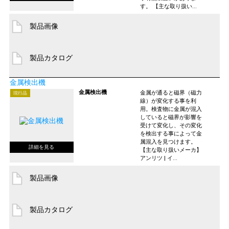
す。 【主な取り扱い...
製品画像
製品カタログ
金属検出機
金属検出機
金属が通ると磁界（磁力
現行品
線）が変化する事を利
用。検査物に金属が混入
していると磁界が影響を
受けて変化し、その変化
を検出する事によって金
属混入を見つけます。
【主な取り扱いメーカ】
アンリツ | イ...
製品画像
製品カタログ