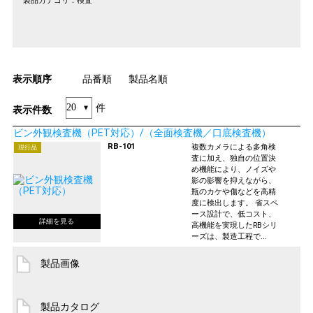
製品カテゴリ：
検査
表示順序
品番順
製品名順
件
表示件数
ビン外観検査機（PET対応）/（全面検査機／口底検査機）
RB-101
複数カメラによる多角検
現行品
査に加え、独自の位置決
め機能により、ノイズや
影の影響を抑えながら、
瓶のカケや傷などを高精
度に検出します。 省スペ
ース設計で、低コスト、
高機能を実現したRBシリ
ーズは、製造工程で...
製品画像
製品カタログ