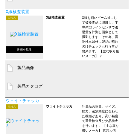
X線検査装置
X線検査装置
X線を細いビーム状にし
現行品
て被検査品に照射し、半
導体型ラインセンサで透
過量を計測し画像として
撮影します。その為、異
物検出以外に製品の割れ
欠けチェックも行う事が
出来ます。 【主な取り扱
いメーカ】 ア...
製品画像
製品カタログ
ウェイトチェッカ
ウェイトチェッカ
計量品の重量、サイズ、
現行品
能力、選別精度に合わせ
た機種があり、高い精度
で重量検査及び欠品検査
を行います。 【主な取り
扱いメーカ】 東邦大信 |