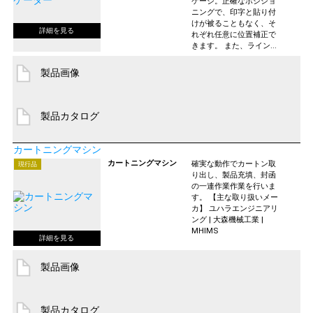
ケージ。正確なポジショ
ニングで、印字と貼り付
けが被ることもなく、そ
れぞれ任意に位置補正で
きます。 また、ライン...
製品画像
製品カタログ
カートニングマシン
カートニングマシン
確実な動作でカートン取
現行品
り出し、製品充填、封函
の一連作業作業を行いま
す。 【主な取り扱いメー
カ】 ユハラエンジニアリ
ング | 大森機械工業 |
MHIMS
製品画像
製品カタログ