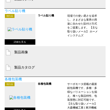
ラベル貼り機
ラベル貼り機
現場での使い易さを追求
現行品
し、さまざまな業界の用
途に合わせた貼付け方式
をご提案します。 【主な
取り扱いメーカ】 ホーメ
イシステムズ
製品画像
製品カタログ
各種包装機
各種包装機
サーボモータ搭載の最新
現行品
鋭包装機です。多種・多
様なバリエーションを揃
え、種々な製品特性、包
装形態に対応可能です。
【主な取り扱いメーカ】
大森機械工業 | 東洋機械