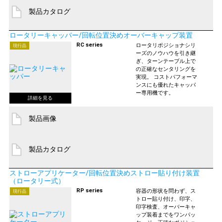
製品カタログ
ロータリーキャッパー/回転位置決めオーバーキャップ装置
RC series
ロータリポジショナシリ
現行品
ーズのノウハウを引き継
ぎ、ターンテーブル上で
の正確なセンタリングを
実現。 コストパフォーマ
ンスにも優れたキャッパ
ー専用機です。
製品画像
製品カタログ
ストローアプリケーター/回転位置決めストロー貼り付け装置
（ロータリー式）
RP series
容器の形状を問わず、ス
現行品
トロー貼り付け、印字、
印字検査、オーバーキャ
ップ装着までをワンパッ