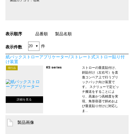
製品カテゴリ：
包装
表示順序
品番順
製品名順
件
表示件数
紙パックストローアプリケーター/ストレート式ストロー貼り付
け装置
KS series
ストローの垂直貼付け、
現行品
斜貼付け（左右可）を直
進コンベア上で行うブリ
ックパック向け装置で
す。 スクリューで定ピッ
チ搬送をすることによ
り、高速かつ高精度を実
現、角形容器で斜めおよ
び垂直貼り付けに対応し
ま...
製品画像