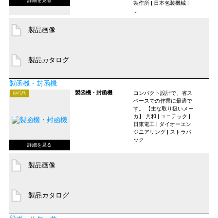
製作所 | 日本包装機械 |
...
製品画像
製品カタログ
製函機・封函機
製函機・封函機
コンパクト設計で、省ス
現行品
ペースでの作業に最適で
す。 【主な取り扱いメー
カ】 共和 | ユニテック |
日東電工 | ダイオーエン
ジニアリング | ストラパ
ック
製品画像
製品カタログ