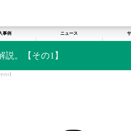
入事例
ニュース
解説。【その1】
その1】