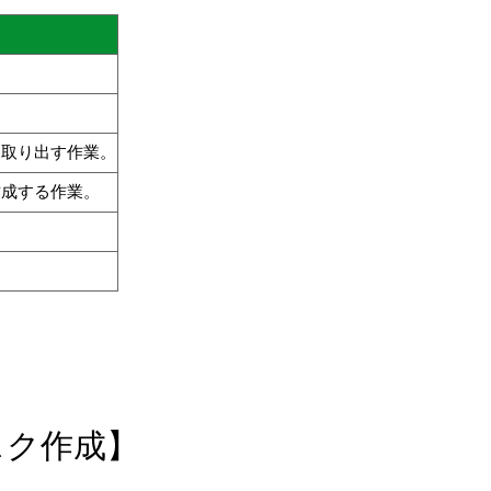
て取り出す作業。
作成する作業。
スク作成】