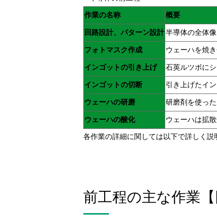
作業の名称
概要
回路設計、パターン設計
半導体の全体像
フォトマスク作成
ウェーハを焼き
インゴットの引き上げ
石英ルツボにシ
インゴットの切断
引き上げたイン
ウェーハの研磨
研磨剤を使った
ウェーハの酸化
ウェーハは拡散
各作業の詳細に関しては以下で詳しく説
前工程の主な作業【