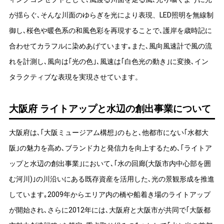
が揺らぐ､そんな川面のゆらぎを光により表現、LED照明を無線制
御し､桜色や暖色系の和風色彩を再現することで､護岸を歳時記に
合わせてカラフルに染めあげています｡また､風向風速計で風の流
れを計測し､風向は｢光の色｣､風速は｢白色光の動き｣に変換､イン
タラクティブな表現を実現させています。
大阪府 ライトアップと水辺の創出事業について
大阪府は､｢大阪ミュージアム構想｣のもと､他都市にない｢水都大
阪｣の魅力を高め､ブランド力と発信力を向上するため､｢ライトア
ップと水辺の創出事業｣において､｢水の回廊(大阪市内中心部を囲
む河川)｣の川沿いにある既存資産を活用した､光の景観形成を推進
しています｡2009年からエリア内の橋や船着き場のライトアップ
が開始され､さらに2012年には､大阪府と大阪市が共同で｢大阪都