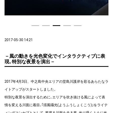
1
2
3
4
5
2017-05-30 14:21
－風の動きを光色変化でインタラクティブに表
現､特別な夜景を演出－
2017年4月3日、中之島中央エリアの堂島川護岸を彩るあらたなラ
イトアップがスタートしました。
特別な夜景を演出するために､エリアを吹き抜ける風によって表
情を変える川面に着目､｢揺風囁光(ようふうしょくこう)｣をライテ
ィングコンセプトとして､風渡る川面を走る風､光り囁くように光