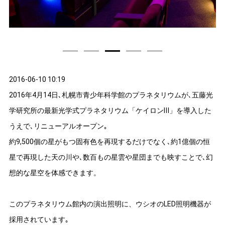
1
2
3
4
5
2016-06-10 10:19
2016年4月14日､札幌市青少年科学館のプラネタリウムが､五藤光
学研究所の最新光学式プラネタリウム「ケイロンⅢ」を導入した
うえで､リニューアルオープン｡
約9,500個の星がもつ固有色を再現するだけでなく､約1億個の恒
星で再現した天の川や､数百もの星雲や星団までも映すことで､幻
想的な星空を体感できます。
このプラネタリウム館内の演出照明に、ウシオのLED照明機器が
採用されています｡