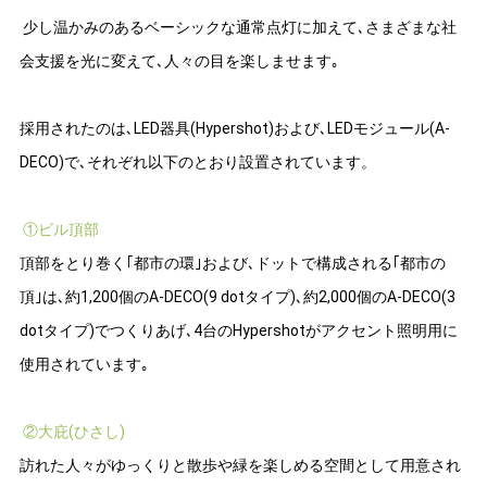
少し温かみのあるベーシックな通常点灯に加えて､さまざまな社
会支援を光に変えて､人々の目を楽しませます｡
採用されたのは､LED器具(Hypershot)および､LEDモジュール(A-
DECO)で､それぞれ以下のとおり設置されています。
①ビル頂部
頂部をとり巻く｢都市の環｣および､ドットで構成される｢都市の
頂｣は､約1,200個のA-DECO(9 dotタイプ)､約2,000個のA-DECO(3
dotタイプ)でつくりあげ､4台のHypershotがアクセント照明用に
使用されています｡
②大庇(ひさし)
訪れた人々がゆっくりと散歩や緑を楽しめる空間として用意され