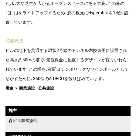
た､広大な芝生が広がるオープンスペースにある大庇｡この庇の
｢はり｣をライトアップするため､庇の根元にHypershotを14台､設
置しています｡
③換気塔
ビルの地下を貫通する環状2号線のトンネル内換気用に設置され
た高さ約50mの塔で､景観保全に配慮するデザインが採りいれら
れています｡この塔を､夜間はシンボリックなサインポールとして
活かすために､360個のA-DECOを散りばめています｡
用途
商業施設
公共施設
施主
森ビル株式会社