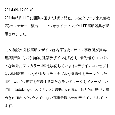
2014-09-12 09:40
2014年6月11日に開業を迎えた｢虎ノ門ヒルズ森タワー｣(東京都港
区)のファサード演出に、ウシオライティングのLED照明器具が採
用されました。
この施設の外観照明デザインは内原智史デザイン事務所が担当｡
建築頂部には､特徴的な建築デザインを活かし､最先端でコンパク
トな屋外用フルカラーLEDを駆使しています｡デザインコンセプト
は､地球環境につながるサスティナブルな循環性をテーマとした
｢環：wa｣と､東京を代表する新たなランドマークをイメージした
｢頂：itadaki｣をシンボリックに表現､人が集い､魅力的に息づく煌
めきが加わった､今までにない都市景観の光がデザインされてい
ます｡